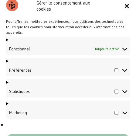
Gérer le consentement aux
cookies
Pour offrir les meilleures expériences, nous utilisons des technologies
telles que les cookies pour stocker et/ou accéder aux informations des
appareils.
Fonctionnel
Toujours activé
Partenaires et annonceurs locaux
Préférences
Préféren
Pour une visibilité accrue dans le 9e, n’hésitez pas à
nous
contacter.
Statistiques
Statistiq
Marketing
Marketin