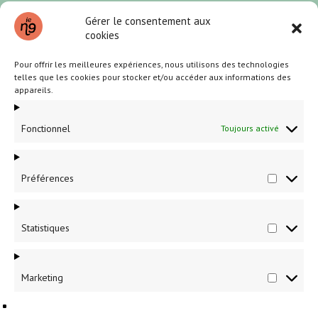
Gérer le consentement aux
cookies
Pour offrir les meilleures expériences, nous utilisons des technologies
telles que les cookies pour stocker et/ou accéder aux informations des
appareils.
Fonctionnel
Toujours activé
Partenaires et annonceurs locaux
Préférences
Préféren
Pour une visibilité accrue dans le 9e, n’hésitez pas à
nous
contacter.
Statistiques
Statistiq
Marketing
Marketin