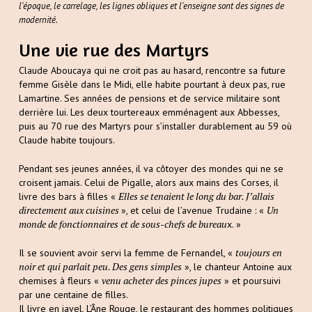
l'époque, le carrelage, les lignes obliques et l'enseigne sont des signes de
modernité.
Une vie rue des Martyrs
Claude Aboucaya qui ne croit pas au hasard, rencontre sa future
femme Gisèle dans le Midi, elle habite pourtant à deux pas, rue
Lamartine. Ses années de pensions et de service militaire sont
derrière lui. Les deux tourtereaux emménagent aux Abbesses,
puis au 70 rue des Martyrs pour s’installer durablement au 59 où
Claude habite toujours.
Pendant ses jeunes années, il va côtoyer des mondes qui ne se
croisent jamais. Celui de Pigalle, alors aux mains des Corses, il
Elles se tenaient le long du bar. J’allais
livre des bars à filles «
directement aux cuisines
Un
», et celui de l’avenue Trudaine : «
monde de fonctionnaires et de sous-chefs de bureau
x. »
toujours en
Il se souvient avoir servi la femme de Fernandel, «
noir et qui parlait peu. Des gens simples
», le chanteur Antoine aux
venu acheter des pinces jupes
chemises à fleurs «
» et poursuivi
par une centaine de filles.
Il livre en javel, L’Âne Rouge, le restaurant des hommes politiques