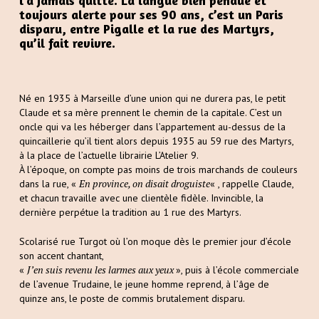
l’a jamais quitté. La langue bien pendue et
toujours alerte pour ses 90 ans, c’est un Paris
disparu, entre Pigalle et la rue des Martyrs,
qu’il fait revivre.
Né en 1935 à Marseille d’une union qui ne durera pas, le petit
Claude et sa mère prennent le chemin de la capitale. C’est un
oncle qui va les héberger dans l’appartement au-dessus de la
quincaillerie qu’il tient alors depuis 1935 au 59 rue des Martyrs,
à la place de l’actuelle librairie L’Atelier 9.
À l’époque, on compte pas moins de trois marchands de couleurs
En province, on disait droguiste
dans la rue, «
« , rappelle Claude,
et chacun travaille avec une clientèle fidèle. Invincible, la
dernière perpétue la tradition au 1 rue des Martyrs.
Scolarisé rue Turgot où l’on moque dès le premier jour d’école
son accent chantant,
J’en suis revenu les larmes aux yeux
«
», puis à l’école commerciale
de l’avenue Trudaine, le jeune homme reprend, à l’âge de
quinze ans, le poste de commis brutalement disparu.