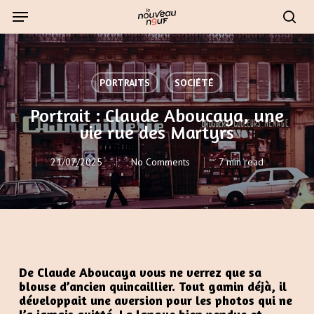
Skip
Menu
to
sear
main
content
PORTRAITS
SOCIÉTÉ
Portrait : Claude Aboucaya, une
vie rue des Martyrs
21/07/2025
No Comments
7 min read
De Claude Aboucaya vous ne verrez que sa
blouse d’ancien quincaillier. Tout gamin déjà, il
développait une aversion pour les photos qui ne