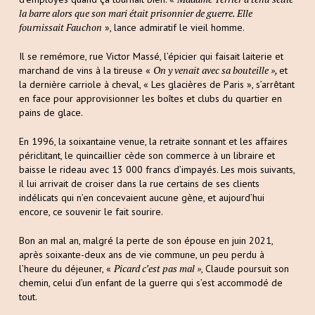
la barre alors que son mari était prisonnier de guerre. Elle
fournissait Fauchon
», lance admiratif le vieil homme.
Il se remémore, rue Victor Massé, l’épicier qui faisait laiterie et
On y venait avec sa bouteille »,
marchand de vins à la tireuse «
et
la dernière carriole à cheval, « Les glacières de Paris », s’arrêtant
en face pour approvisionner les boîtes et clubs du quartier en
pains de glace.
En 1996, la soixantaine venue, la retraite sonnant et les affaires
périclitant, le quincaillier cède son commerce à un libraire et
baisse le rideau avec 13 000 francs d’impayés. Les mois suivants,
il lui arrivait de croiser dans la rue certains de ses clients
indélicats qui n’en concevaient aucune gène, et aujourd’hui
encore, ce souvenir le fait sourire.
Bon an mal an, malgré la perte de son épouse en juin 2021,
après soixante-deux ans de vie commune, un peu perdu à
Picard c’est pas mal »
l’heure du déjeuner, «
, Claude poursuit son
chemin, celui d’un enfant de la guerre qui s’est accommodé de
tout.