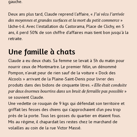
gauche.
J’ai vécu l’arrivée
Deux ans plus tard, Claude reprend l’affaire, «
des moyennes et grandes surfaces et la mort du petit commerce
»
lâche-t-il. Avec l’installation du Castorama, Place de Clichy, en 5
ans, il perd 50% de son chiffre d’affaires mais tient bon jusqu’à la
retraite.
Une famille à chats
Claude a eu deux chats. Sa femme se levait à 5h du matin pour
nourrir ceux de Montmartre. Le premier félin, un dénommé
Pompon, n’avait peur de rien sauf de la voiture « Dock des
Alcools » arrivant de la Plaine-Saint-Denis pour livrer des
« Elle était conduite
produits dans des bidons de cinquante litres.
par deux énormes bourrins dans un bruit de ferraille pas possible
»
se souvient Claude.
Une vedette ce rouquin de 9 kgs qui défendait son territoire et
griffait les fesses des chiens qui s’approchaient d’un peu trop
près de la porte. Tous les gosses du quartier en étaient fous.
Mis au régime, il chapardait les restes chez le marchand de
volailles au coin de la rue Victor Massé.