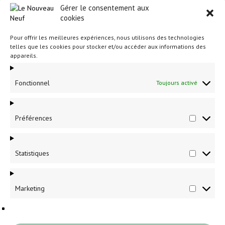
Gérer le consentement aux
cookies
Pour offrir les meilleures expériences, nous utilisons des technologies
telles que les cookies pour stocker et/ou accéder aux informations des
appareils.
Fonctionnel
Toujours activé
Partenaires et annonceurs locaux
Préférences
Préféren
Pour une visibilité accrue dans le 9e, n’hésitez pas à
nous
contacter.
Statistiques
Statistiq
Marketing
Marketin