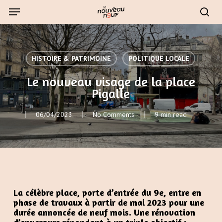
Skip
Menu
to
sear
main
content
HISTOIRE & PATRIMOINE
POLITIQUE LOCALE
Le nouveau visage de la place
Pigalle
06/04/2023
No Comments
9 min read
La célèbre place, porte d’entrée du 9e, entre en
phase de travaux à partir de mai 2023 pour une
durée annoncée de neuf mois. Une rénovation