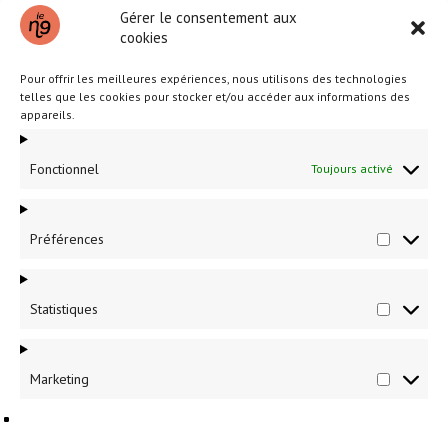
Gérer le consentement aux
cookies
Pour offrir les meilleures expériences, nous utilisons des technologies
telles que les cookies pour stocker et/ou accéder aux informations des
appareils.
Fonctionnel
Toujours activé
Partenaires et annonceurs locaux
Préférences
Préféren
Pour une visibilité accrue dans le 9e, n’hésitez pas à
nous
contacter.
Statistiques
Statistiq
Marketing
Marketin